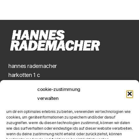
hannes rademacher
harkotten 1 c
48336 sassenberg
cookie-zustimmung
verwalten
shaped canvases
hard edge painting
um dir ein optimales erlebnis zu bieten, verwenden wir technologien wie
cookies, um geräteinformationen zu speichern und/oder darauf
constructive art
zuzugreifen. wenn du diesen technologien zustimmst, können wir daten
wie das surfverhalten oder eindeutige ids auf dieser website verarbeiten.
wenn du deine zustimmung nicht erteilst oder zurückziehst, können
kontakt