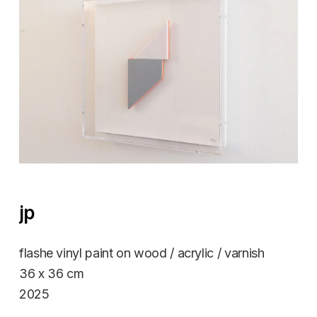
jp
flashe vinyl paint on wood / acrylic / varnish
36 x 36 cm
2025