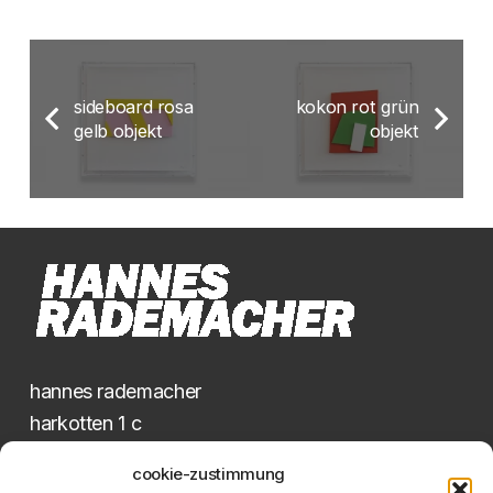
sideboard rosa
kokon rot grün
gelb objekt
objekt
hannes rademacher
harkotten 1 c
48336 sassenberg
cookie-zustimmung