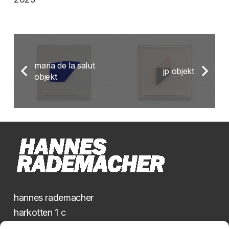
maria de la salut
jp objekt
objekt
hannes rademacher
harkotten 1 c
48336 sassenberg